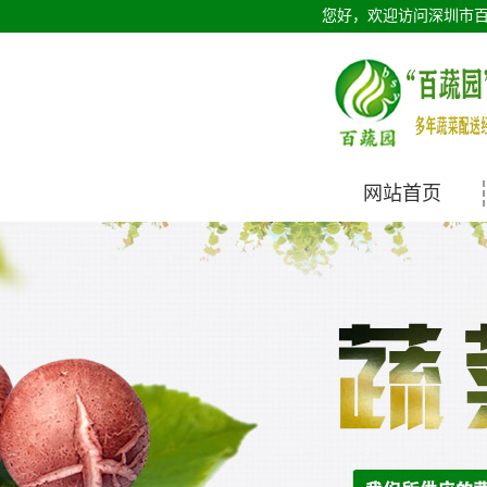
您好，欢迎访问深圳市
网站首页