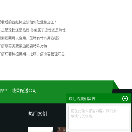
采收后的西红柿应该如何贮藏和加工？
冬瓜是凉性还是热性 冬瓜属于凉性还是热性
解到莲藕可以食用，莲叶有什么用途呃？
了解葱蒜类蔬菜施肥要特殊对待
了解红薯种植苗期、控旺、病虫害管理汇总
悟空
蔬菜配送公司
欢迎给我们留言
请在此输入留言内容，我们会
热门案例
尽快与您联系。