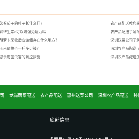
您看茄子的叶子长什么样？
农产品配送教您
解维生素c可以增强免疫力吗
农产品配送了解
胡萝卜采收后应该储存在什么地方？
深圳送菜公司了
玉米价格价一斤多少钱？
深圳农产品配送
您食用菌虫害的防控措施
深圳农产品配送
司
龙岗蔬菜配送
农产品配送
惠州送菜公司
深圳农产品配送
孙
底部信息