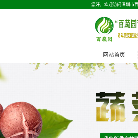
您好，欢迎访问深圳市
网站首页